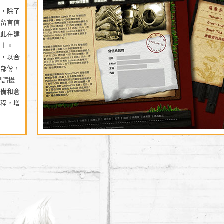
能，除了
的留言信
因此在建
計上。
境，以合
面部份，
們請攝
設備和倉
過程，增